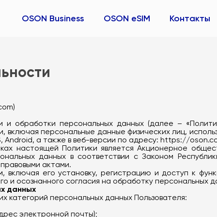
OSON Business
OSON eSIM
Контакты
льности
com)
ти и обработки персональных данных (далее – «Полити
ии, включая персональные данные физических лиц, испол
 Android, а также в веб-версии по адресу: https://oson.c
мках настоящей Политики является Акционерное обще
нальных данных в соответствии с Законом Республики
 правовыми актами.
ем, включая его установку, регистрацию и доступ к фун
го и осознанного согласия на обработку персональных д
х данных
 категорий персональных данных Пользователя:
дрес электронной почты);