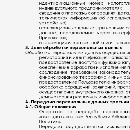
идентификационный номер налогопл
индивидуального предпринимателя);
сведения о платёжных операциях (дата, 
техническая информация об используе
устройства);
геолокационные данные (при наличии с
данные, передаваемые через интерфе
Приложения;
информация из контактной книги Пользо
3. Цели обработки персональных данных
Обработка персональных данных осуществляе
регистрация и идентификация Пользова
предоставление доступа к функционалу
обеспечение обработки и исполнения п
соблюдение требований законодатель
финансированию терроризма и иным об
предоставление Пользователю информац
обработка обращений, заявлений, прет
осуществление внутреннего анализа, с
демонстрация рекламных и информацио
4. Передача персональных данных третьим
4.1. Общие положения
Оператор не передаёт персональны
законодательством Республики Узбекис
Политике.
Передача осуществляется исключит