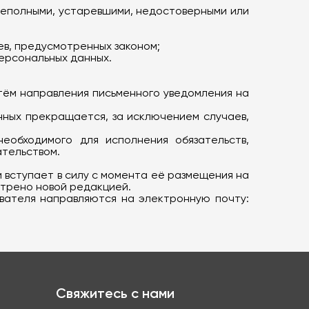
 неполными, устаревшими, недостоверными или
ев, предусмотренных законом;
персональных данных.
утём направления письменного уведомления на
нных прекращается, за исключением случаев,
еобходимого для исполнения обязательств,
ательством.
и вступает в силу с момента её размещения на
отрено новой редакцией.
ователя направляются на электронную почту:
Свяжитесь с нами