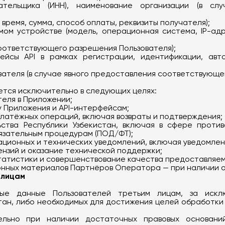
ательщика (ИНН), наименование организации (в сл
время, сумма, способ оплаты, реквизиты получателя);
мом устройстве (модель, операционная система, IP-ад
оответствующего разрешения Пользователя);
йсы API в рамках регистрации, идентификации, авт
вателя (в случае явного предоставления соответствующег
тся исключительно в следующих целях:
теля в Приложении;
 Приложения и API-интерфейсам;
латёжных операций, включая возвраты и подтверждения;
ства Республики Узбекистан, включая в сфере против
язательным процедурам (ПОД/ФТ);
ионных и технических уведомлений, включая уведомлени
ензий и оказание технической поддержки;
татистики и совершенствование качества предоставляемы
нных материалов Партнёров Оператора — при наличии от
 лицам
е данные Пользователей третьим лицам, за искл
тан, либо необходимых для достижения целей обработки
ельно при наличии достаточных правовых основан