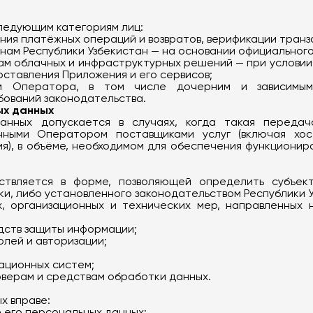
ледующим категориям лиц:
ия платёжных операций и возвратов, верификации транз
ам Республики Узбекистан — на основании официального 
ам облачных и инфраструктурных решений — при условии
оставления Приложения и его сервисов;
м Оператора, в том числе дочерним и зависимы
бований законодательства.
ых данных
анных допускается в случаях, когда такая переда
нными Оператором поставщиками услуг (включая хост
я), в объёме, необходимом для обеспечения функционир
ствляется в форме, позволяющей определить субъек
и, либо установленного законодательством Республики У
х, организационных и технических мер, направленных
дств защиты информации;
олей и авторизации;
ационных систем;
рверам и средствам обработки данных.
х вправе:
 его персональных данных;