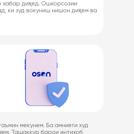
о хабар диҳед. Ошкорсозии
д, ки зуд вокуниш нишон диҳем ва
аъмин мекунем. Ба амнияти худ
аем. Ташаккур барои интихоб