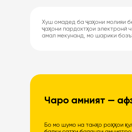
Хуш омадед ба ҷаҳони молияи б
ҷаҳони пардохтҳои электронӣ ч
амал мекунанд, мо шарики боэъ
Чаро амният — аф
Бо мо шумо на танҳо роҳҳои қу
балки сатҳи баланди амниятро