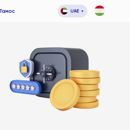
Тамос
UAE