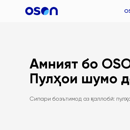
O
Амният бо OSO
Пулҳои шумо 
Сипари боэътимод аз қаллобӣ: пулҳ