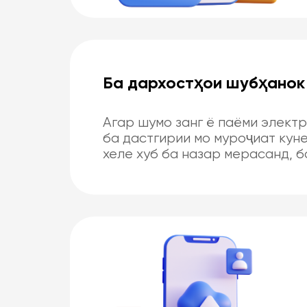
Ба дархостҳои шубҳанок
Агар шумо занг ё паёми элект
ба дастгирии мо муроҷиат куне
хеле хуб ба назар мерасанд, б