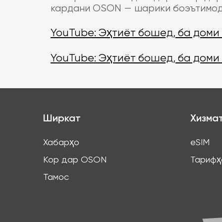
кардани OSON — шарики боэътимод
YouTube: Эҳтиёт бошед, ба доми
YouTube: Эҳтиёт бошед, ба доми
Ширкат
Хизма
Хабарҳо
eSIM
Кор дар OSON
Тарифҳ
Тамос