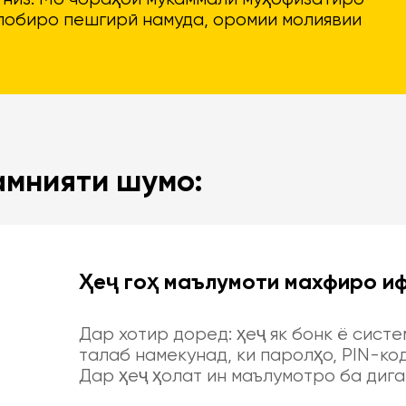
ллобиро пешгирӣ намуда, оромии молиявии
амнияти шумо:
Ҳеҷ гоҳ маълумоти махфиро и
Дар хотир доред: ҳеҷ як бонк ё сист
талаб намекунад, ки паролҳо, PIN-ко
Дар ҳеҷ ҳолат ин маълумотро ба диг