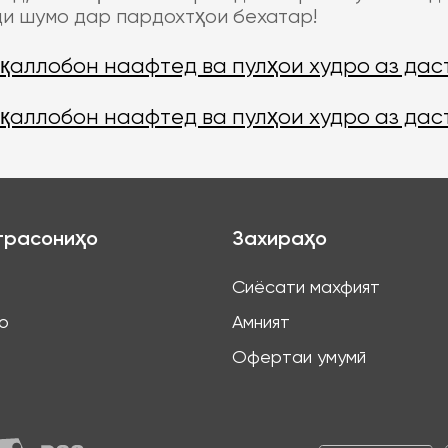
и шумо дар пардохтҳои бехатар!
 қаллобон наафтед ва пулҳои худро аз дас
 қаллобон наафтед ва пулҳои худро аз дас
трасониҳо
Захираҳо
Сиёсати махфият
о
Амният
Офертаи умумӣ