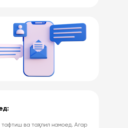
ед:
 тафтиш ва таҳлил намоед. Агар