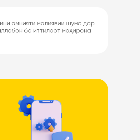
мини амнияти молиявии шумо дар
қаллобон бо иттилоот моҳирона