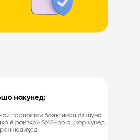
фшо накунед:
емаи пардохтии боэътимод аз шумо
дҳо ё рамзҳои SMS-ро ошкор кунед.
арон надиҳед.