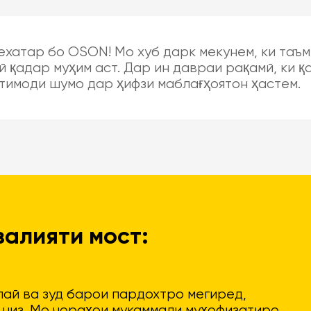
ехатар бо OSON! Мо хуб дарк мекунем, ки таъ
ӣ қадар муҳим аст. Дар ин давраи рақамӣ, ки 
тимоди шумо дар ҳифзи маблағҳоятон ҳастем.
залияти мост:
лай ва зуд барои пардохтро мегиред,
 низ. Мо чораҳои мукаммали муҳофизатиро