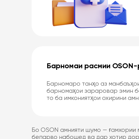
Барномаи расмии OSON-р
Барномаро танҳо аз манбаъҳои
барномаҳои зараровар эмин б
то ба имкониятҳои охирини ам
Бо OSON амнияти шумо — ғамхории м
бепарво набошед ва дар хотир дор