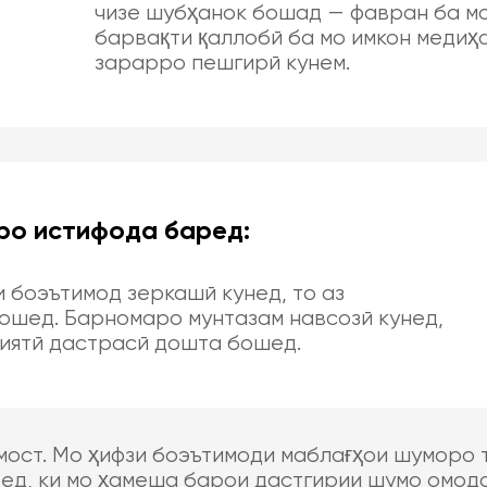
чизе шубҳанок бошад — фавран ба м
барвақти қаллобӣ ба мо имкон медиҳа
зарарро пешгирӣ кунем.
о истифода баред:
 боэътимод зеркашӣ кунед, то аз
ошед. Барномаро мунтазам навсозӣ кунед,
ниятӣ дастрасӣ дошта бошед.
ост. Мо ҳифзи боэътимоди маблағҳои шуморо т
ед, ки мо ҳамеша барои дастгирии шумо омод