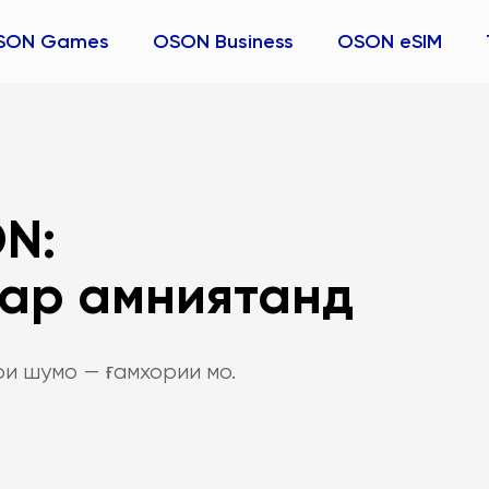
SON Games
OSON Business
OSON eSIM
N:
дар амниятанд
ои шумо — ғамхории мо.