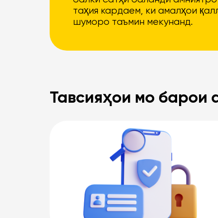
таҳия кардаем, ки амалҳои қа
шуморо таъмин мекунанд.
Тавсияҳои мо барои 