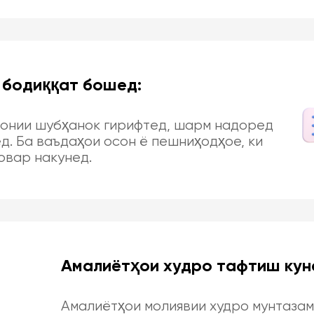
 бодиққат бошед:
ронии шубҳанок гирифтед, шарм надоред
д. Ба ваъдаҳои осон ё пешниҳодҳое, ки
овар накунед.
Амалиётҳои худро тафтиш кун
Амалиётҳои молиявии худро мунтазам