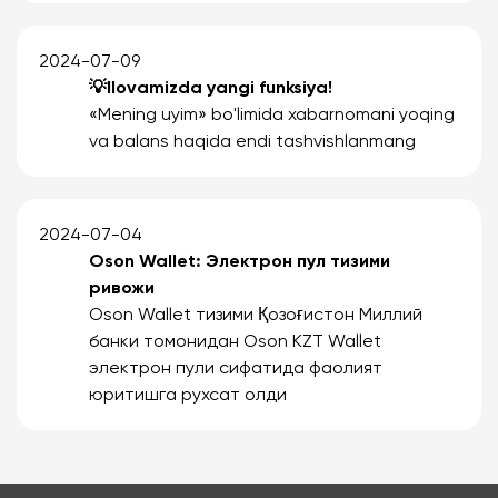
2024-07-09
💡Ilovamizda yangi funksiya!
«Mening uyim» bo'limida xabarnomani yoqing
va balans haqida endi tashvishlanmang
2024-07-04
Oson Wallet: Электрон пул тизими
ривожи
Oson Wallet тизими Қозоғистон Миллий
банки томонидан Oson KZT Wallet
электрон пули сифатида фаолият
юритишга рухсат олди