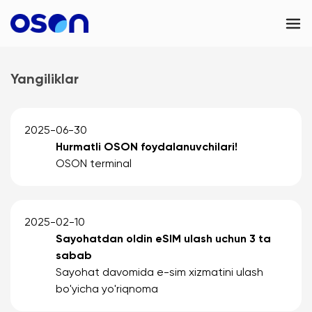
OSON Business
Yangiliklar
OSON eSIM
Kontaktlar
2025-06-30
Hurmatli OSON foydalanuvchilari!
UAE
OSON terminal
2025-02-10
Sayohatdan oldin eSIM ulash uchun 3 ta
sabab
Sayohat davomida e-sim xizmatini ulash
bo'yicha yo'riqnoma