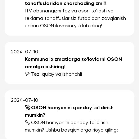
tanaffuslaridan charchadingizmi?
ITV obunangizni tez va oson toʻlash va
reklama tanaffuslarisiz futboldan zavqlanish
uchun OSON ilovasini yuklab oling!
2024-07-10
Kommunal xizmatlarga to'lovlarni OSON
amalga oshiring!
🚀 Tez, qulay va ishonchli
2024-07-10
🚀 OSON hamyonini qanday to'ldirish
mumkin?
🚀 OSON hamyonini qanday to'ldirish
mumkin? Ushbu bosqichlarga rioya qiling: