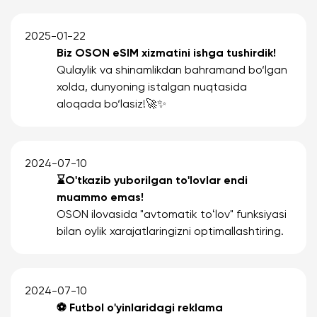
2025-01-22
Biz OSON eSIM xizmatini ishga tushirdik!
Qulaylik va shinamlikdan bahramand bo‘lgan
xolda, dunyoning istalgan nuqtasida
aloqada bo‘lasiz!🚀✨
2024-07-10
⌛️O'tkazib yuborilgan to'lovlar endi
muammo emas!
OSON ilovasida "avtomatik toʻlov" funksiyasi
bilan oylik xarajatlaringizni optimallashtiring.
2024-07-10
⚽️ Futbol o'yinlaridagi reklama