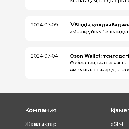
Мына қадамдарды орын
2024-07-09
💡Біздің қолданбадағ
«Менің үйім» бөлімінде
2024-07-04
Oson Wallet: теңгеде
Өзбекстандағы алғашқы э
әмиянын шығаруды жос
Компания
Қызме
Жаңалықтар
eSIM