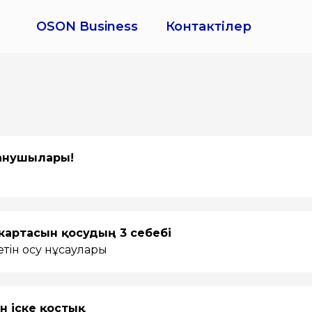
OSON Business
Контактілер
ланушылары!
картасын қосудың 3 себебі
тін қосу нұсқаулары
н іске қостық