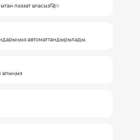
қтан ләззат аласыз!🚀✨
ғындарыңыз автоматтандырылады.
п алыңыз