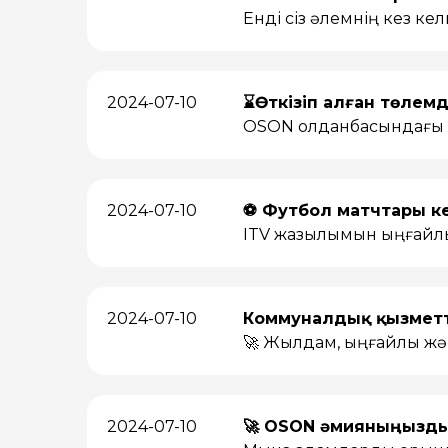
Енді сіз әлемнің кез ке
2024-07-10
⌛️Өткізіп алған төлем
OSON қолданбасындағы 
2024-07-10
⚽️ Футбол матчтары к
ITV жазылымын ыңғайлы
2024-07-10
Коммуналдық қызметт
🚀 Жылдам, ыңғайлы жән
2024-07-10
🚀 OSON әмияныңызды