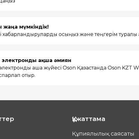
даңыз
ы жаңа мүмкіндік!
гі хабарландыруларды қосыңыз және теңгерім турал
гі электронды ақша әмиян
лектрондық ақша жүйесі Oson Қазақстанда Oson KZT W
парлап отыр.
ттер
Құжаттама
Құпиялылық саясаты