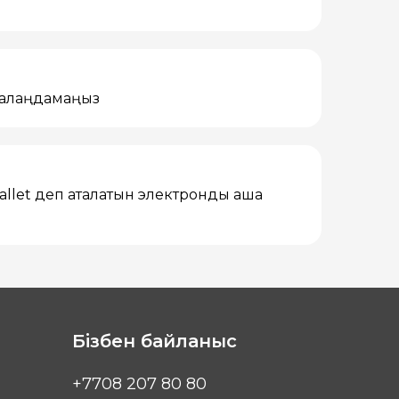
ы алаңдамаңыз
allet деп аталатын электронды ақша
Бізбен байланыс
+7708 207 80 80