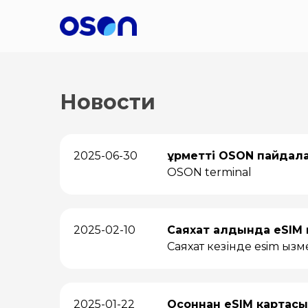
Новости
2025-06-30
Құрметті OSON пайда
OSON terminal
2025-02-10
Саяхат алдында eSIM 
Саяхат кезінде esim қызме
2025-01-22
Осоннан eSIM картасы