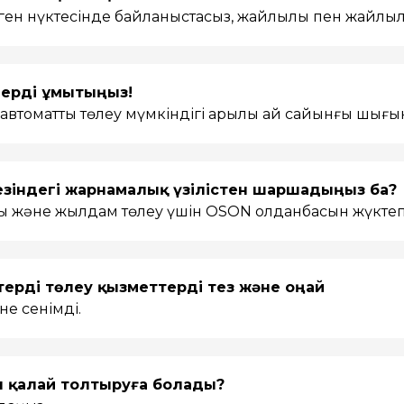
лген нүктесінде байланыстасыз, жайлылық пен жайлылы
дерді ұмытыңыз!
автоматты төлеу мүмкіндігі арқылы ай сайынғы шы
езіндегі жарнамалық үзілістен шаршадыңыз ба?
 және жылдам төлеу үшін OSON қолданбасын жүкте
ерді төлеу қызметтерді тез және оңай
е сенімді.
 қалай толтыруға болады?