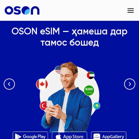
OSON Games
OSON eSIM — ҳамеша дар
тамос бошед
OSON Business
OSON eSIM
Тамос
Tajikistan