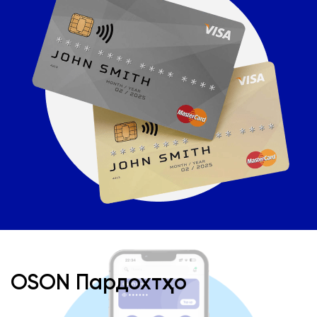
OSON Пардохтҳо