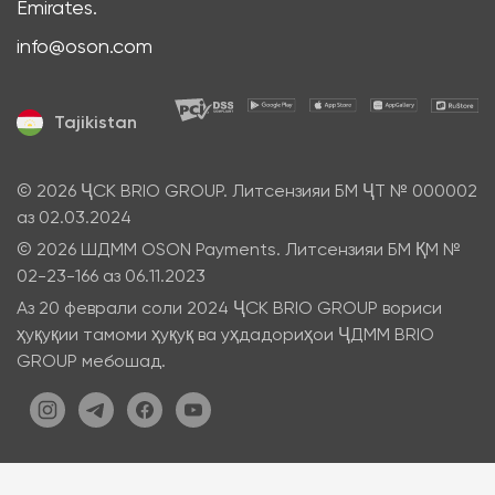
Emirates.
info@oson.com
Tajikistan
© 2026 ҶСК BRIO GROUP. Литсензияи БМ ҶТ № 000002
аз 02.03.2024
© 2026 ШДММ OSON Payments. Литсензияи БМ ҚМ №
02-23-166 аз 06.11.2023
Аз 20 феврали соли 2024 ҶСК BRIO GROUP вориси
ҳуқуқии тамоми ҳуқуқ ва уҳдадориҳои ҶДММ BRIO
GROUP мебошад.