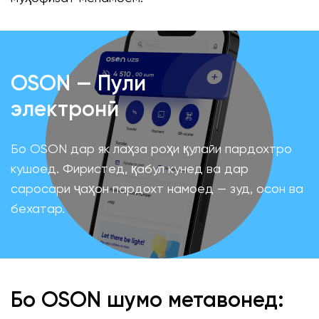
OSON — Пули
электронӣ
Бо OSON дар як лаҳза роҳи қулайи пардохтро
кушоед. Фиристед, қабул кунед ва дар
саросари ҷаҳон пардохт намоед — зуд, осон ва
бехатар.
Бо OSON шумо метавонед: