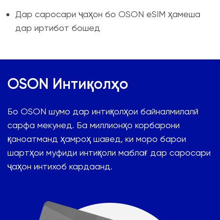
Дар саросари ҷаҳон бо OSON eSIM ҳамеша
дар иртибот бошед
OSON Интиқолҳо
Бо OSON шумо дар интиқолҳои байналмилалӣ
сарфа мекунед. Ба миллионҳо корбарони
қаноатманд ҳамроҳ шавед, ки моро барои
шартҳои муфиди интиқоли маблағ дар саросари
ҷаҳон интихоб кардаанд.