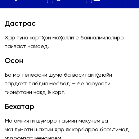
Дастрас
Ҳар гуна кортҳои маҳаллӣ ё байналмилалиро
пайваст намоед.
Осон
Бо мо телефони шумо ба воситаи қулайи
пардохт табдил меёбад — бе зарурати
гирифтани нақд ё корт.
Бехатар
Мо амнияти шуморо таъмин мекунем ва
маълумоти шахсии ҳар як корбарро боэътимод
муҳофизат менамоем.