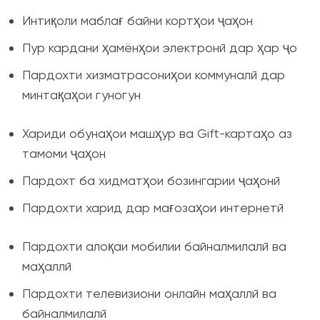
Интиқоли маблағ байни кортҳои ҷаҳон
Пур кардани ҳамёнҳои электронӣ дар ҳар ҷо
Пардохти хизматрасониҳои коммуналӣ дар
минтақаҳои гуногун
Хариди обунаҳои машҳур ва Gift-картаҳо аз
тамоми ҷаҳон
Пардохт ба хидматҳои бозингарии ҷаҳонӣ
Пардохти харид дар мағозаҳои интернетӣ
Пардохти алоқаи мобилии байналмилалӣ ва
маҳаллӣ
Пардохти телевизиони онлайн маҳаллӣ ва
байналмилалӣ