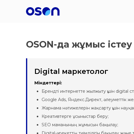
OSON-да жұмыс істеу
Digital маркетолог
Міндеттері:
Брендті интернетте жылжыту үшін digital с
Google Ads, Яндекс.Директ, әлеуметтік ж
Жарнама нәтижелерін жақсарту үшін науқ
Креативтерге ұсыныстар беру;
SEO маманының жұмысын бақылау;
Digital-әрекеттің тиімділігін бақылау және