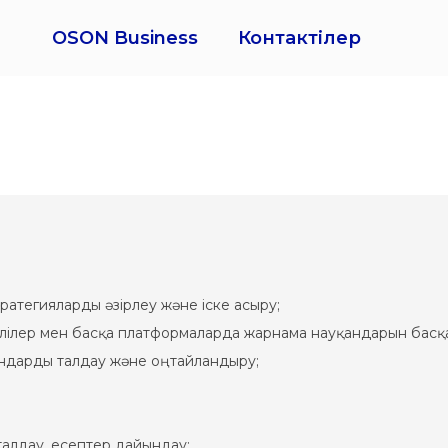
OSON Business
Контактілер
тратегияларды әзірлеу және іске асыру;
елілер мен басқа платформаларда жарнама науқандарын басқ
андарды талдау және оңтайландыру;
 талдау, есептер дайындау;