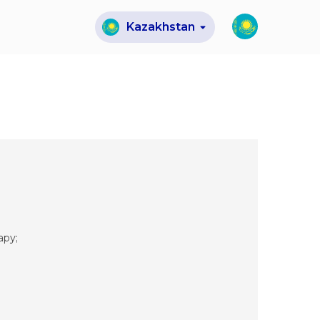
Kazakhstan
ару;