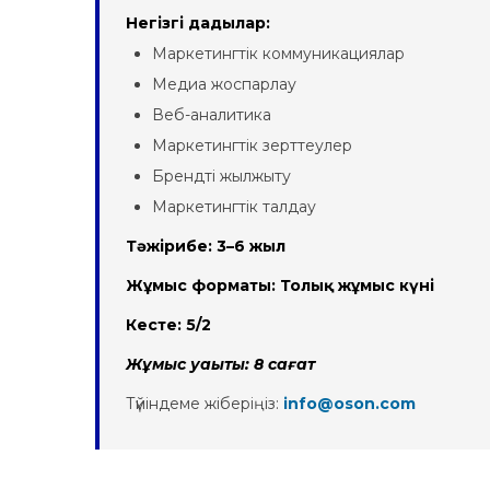
Негізгі дағдылар:
Маркетингтік коммуникациялар
Медиа жоспарлау
Веб-аналитика
Маркетингтік зерттеулер
Брендті жылжыту
Маркетингтік талдау
Тәжірибе: 3–6 жыл
Жұмыс форматы: Толық жұмыс күні
Кесте: 5/2
Жұмыс уақыты: 8 сағат
Түйіндеме жіберіңіз:
info@oson.com