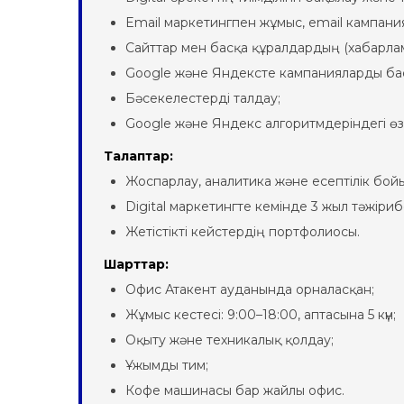
Email маркетингпен жұмыс, email кампан
Сайттар мен басқа құралдардың (хабарлам
Google және Яндексте кампанияларды ба
Бәсекелестерді талдау;
Google және Яндекс алгоритмдеріндегі өзг
Талаптар:
Жоспарлау, аналитика және есептілік бой
Digital маркетингте кемінде 3 жыл тәжіриб
Жетістікті кейстердің портфолиосы.
Шарттар:
Офис Атакент ауданында орналасқан;
Жұмыс кестесі: 9:00–18:00, аптасына 5 күн;
Оқыту және техникалық қолдау;
Ұжымды тим;
Кофе машинасы бар жайлы офис.