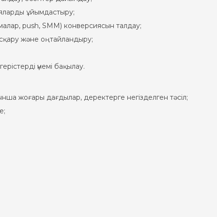
ияларды ұйымдастыру;
алар, push, SMM) конверсиясын талдау;
сқару және оңтайландыру;
ерістерді үнемі бақылау.
ынша жоғары дағдылар, деректерге негізделген тәсіл;
е;